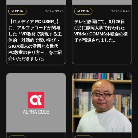
2024.07.25
2023.06.28
MEDIA
MEDIA
【ITメディア PC USER_】
テレビ静岡にて、6月26日
に、アルファコードが関与
(月)に静岡大学で行われた
した「VR教材で実現する主
VRider COMMS体験会の様
体的・対話的で深い学び～
子が報道されました。
GIGA端末の活用と次世代
PC教室の在り方～」をご紹
介いただきました。