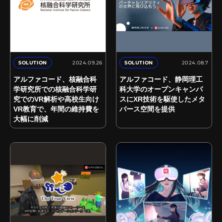
2024.09.26
2024.08.7
SOLUTION
SOLUTION
アルファコード、核融合科
アルファコード、静岡理工
学研究所での核融合科学研
科大学のオープンキャンパ
究でのVR解析や高校生向け
スにXR技術を駆使したメタ
VR教育で、年間の維持費を
バース空間を提供
大幅に削減