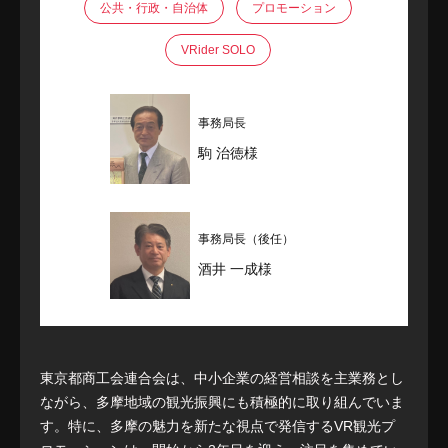
公共・行政・自治体
プロモーション
VRider SOLO
事務局長
駒 治徳様
事務局長（後任）
酒井 一成様
東京都商工会連合会は、中小企業の経営相談を主業務とし
ながら、多摩地域の観光振興にも積極的に取り組んでいま
す。特に、多摩の魅力を新たな視点で発信するVR観光プ