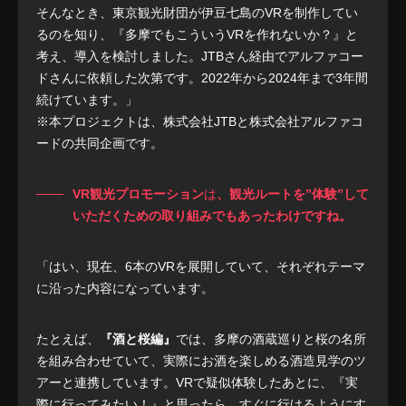
そんなとき、東京観光財団が伊豆七島のVRを制作してい
るのを知り、『多摩でもこういうVRを作れないか？』と
考え、導入を検討しました。JTBさん経由でアルファコー
ドさんに依頼した次第です。2022年から2024年まで3年間
続けています。」
※本プロジェクトは、株式会社JTBと株式会社アルファコ
ードの共同企画です。
VR観光プロモーション
は
、観光ルートを”体験”して
いただくための取り組みでもあったわけですね。
「はい、現在、6本のVRを展開していて、それぞれテーマ
に沿った内容になっています。
たとえば、
『酒と桜編』
では、多摩の酒蔵巡りと桜の名所
を組み合わせていて、実際にお酒を楽しめる酒造見学のツ
アーと連携しています。VRで疑似体験したあとに、『実
際に行ってみたい！』と思ったら、すぐに行けるようにす