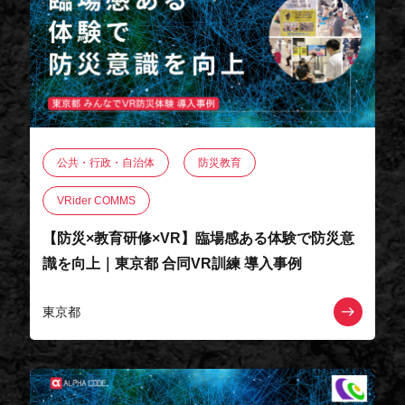
公共・行政・自治体
防災教育
VRider COMMS
【防災×教育研修×VR】臨場感ある体験で防災意
識を向上｜東京都 合同VR訓練 導入事例
東京都