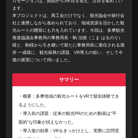
ロモーションは、開始から3年目を迎え、注目を集めてい
ます。
本プロジェクトは、商工会だけでなく、観光協会や旅行会
社と連携しながら進められており、地域資源を活かした観
光ルートの開発にも力を入れています。今回は、多摩観光
推進協議会事務局の事務局長・駒 治徳（こま はるのり）
様と、駒様から引き継いで新たに事務局長に着任される酒
井 一成様に、観光振興の課題、VR導入の狙い、そして今
後の展望について伺いました。
サマリー
・概要：多摩地域の観光ルートをVRで疑似体験でき
るようにした。
・導入前の課題：従来の観光PRのための動画は“平
面的”な印象が拭えなかった。
・導入後の効果：VRをきっかけとし、実際に訪問意