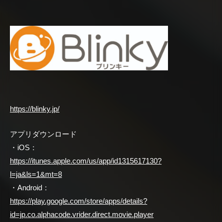
https://blinky.jp/
アプリダウンロード
・iOS：
https://itunes.apple.com/us/app/id1315617130?
l=ja&ls=1&mt=8
・Android：
https://play.google.com/store/apps/details?
id=jp.co.alphacode.vrider.direct.movie.player