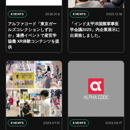
2026.01.6
2025.12.18
EVENTS
EVENTS
アルファコード「東京ガー
「インド太平洋国際軍事医
ルズコレクションしずお
学会議2025」内企業展示に
か」連携イベントで産官学
出展致しました。
協働 XR体験コンテンツを提
供
2025.07.10
2025.06.17
EVENTS
EVENTS