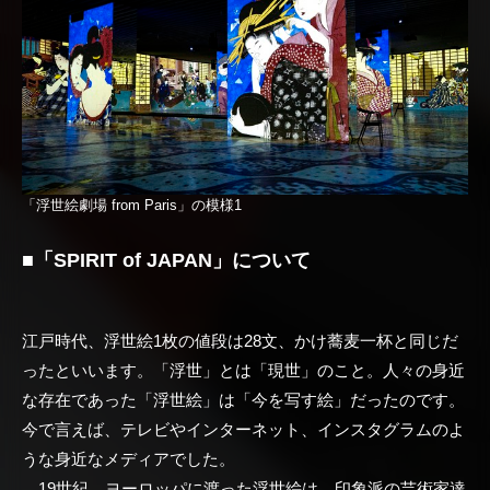
「浮世絵劇場 from Paris」の模様1
■「SPIRIT of JAPAN」について
江戸時代、浮世絵1枚の値段は28文、かけ蕎麦一杯と同じだ
ったといいます。「浮世」とは「現世」のこと。人々の身近
な存在であった「浮世絵」は「今を写す絵」だったのです。
今で言えば、テレビやインターネット、インスタグラムのよ
うな身近なメディアでした。
19世紀、ヨーロッパに渡った浮世絵は、印象派の芸術家達