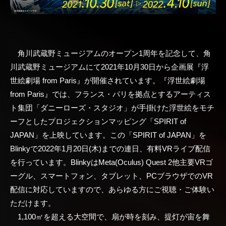
角川武蔵野ミュージアムのオープン1周年を記念して、角
川武蔵野ミュージアムにて2021年10月30日から企画展『浮
世絵劇場 from Paris』が開催されています。『浮世絵劇場
from Paris』では、フランス・パリを拠点とするアーティス
ト集団「ダニーローズ・スタジオ」が手掛けた浮世絵をモチ
ーフとしたプロジェクションマッピング「SPIRIT of
JAPAN」を上映しています。この「SPIRIT of JAPAN」を
Blinkyで2022年1月20日(木)までの連日、有料VRライブ配信
を行っています。BlinkyはMeta(Oculus) Quest 2他主要VRゴ
ーグル、スマートフォン、タブレット、PCブラウザでのVR
配信に対応していますので、あらゆる方にご視聴・ご体験い
ただけます。
1,100㎡を超える大空間で、扇が時を刻み、提灯が宙を舞