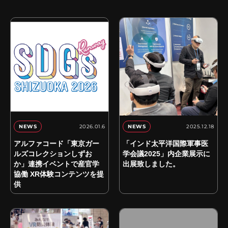
2026.01.6
2025.12.18
NEWS
NEWS
アルファコード「東京ガー
「インド太平洋国際軍事医
ルズコレクションしずお
学会議2025」内企業展示に
か」連携イベントで産官学
出展致しました。
協働 XR体験コンテンツを提
供