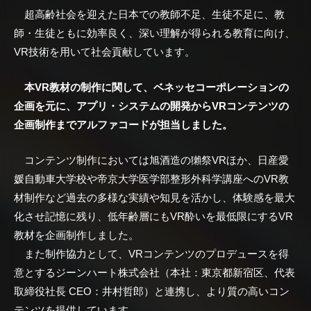
超高齢社会を迎えた日本での教師不足、生徒不足に、教
師・生徒ともに効率良く、深い理解が得られる教育に向け、
VR技術を用いて社会貢献しています。
本VR教材の制作に関して、ベネッセコーポレーションの
企画を元に、アプリ・システムの開発からVRコンテンツの
企画制作までアルファコードが担当しました。
コンテンツ制作においては旭酒造の獺祭VRほか、日産愛
媛自動車大学校や帝京大学医学部整形外科学講座へのVR教
材制作など過去の多様な実績や知見を活かし、体験感を最大
化させ記憶に残り、低年齢層にもVR酔いを最低限にするVR
教材を企画制作しました。
また制作協力として、VRコンテンツのプロデュースを得
意とするジーンハート株式会社（本社：東京都新宿区、代表
取締役社長 CEO：井村哲郎）と連携し、より質の高いコン
テンツを提供しています。