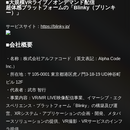
■大規模VRライブ／オンデマンド配信
超体感プラットフォームの「Blinky（ブリンキ
ー）」
サービスサイト：
https://blinky.jp/
■会社概要
・名称：株式会社アルファコード （英文表記：Alpha Code
Inc.）
・所在地：〒105-0001 東京都港区虎ノ門3-18-19 UD神谷町
ビル 12F
・代表者：武市 智行
・事業内容：VR/MR LIVE映像配信事業、イマーシブ・エク
スペリエンス・プラットフォーム「Blinky」の構築及び運
営、XRシステム・アプリケーションの企画・開発、メタバ
ースソリューションの提供、VR撮影・VRサービスのインフ
ラ提供