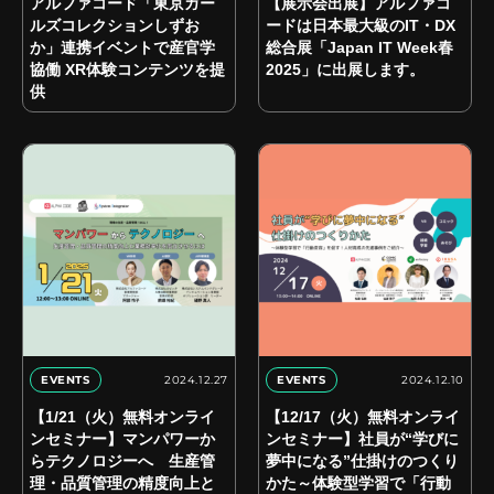
アルファコード「東京ガー
【展示会出展】アルファコ
ルズコレクションしずお
ードは日本最大級のIT・DX
か」連携イベントで産官学
総合展「Japan IT Week春
協働 XR体験コンテンツを提
2025」に出展します。
供
2024.12.27
2024.12.10
EVENTS
EVENTS
【1/21（火）無料オンライ
【12/17（火）無料オンライ
ンセミナー】マンパワーか
ンセミナー】社員が“学びに
らテクノロジーへ 生産管
夢中になる”仕掛けのつくり
理・品質管理の精度向上と
かた～体験型学習で「行動