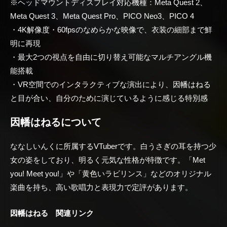
※ヘッドマウントディスプレイ対応機種：Meta Quest 2、
Meta Quest 3、Meta Quest Pro、PICO Neo3、PICO 4
・4K解像度・60fpsのなめらかな映像で、衣装の細部まで鮮
明に再現
・最大2つの視点を自由に切り替え可能なマルチアングル機
能搭載
・VR空間でのインタラクティブな演出により、因幡はねる
と目が合い、自分のために演じているように感じる特別感
因幡はねるについて
ななしいんくに所属するVTuberです。白うさぎの耳を持つ少
女の姿をしており、明るく元気な性格が特徴です。「Met
you! Meet you!」や「黄色いラビリンス」などのオリジナル
楽曲を持ち、高い歌唱力と表現力で定評があります。
因幡はねる 関連リンク