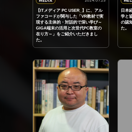
2024.07.25
MEDIA
MED
【ITメディア PC USER_】に、アル
日本経
ファコードが関与した「VR教材で実
学と
現する主体的・対話的で深い学び～
の認
GIGA端末の活用と次世代PC教室の
た。
在り方～」をご紹介いただきまし
た。