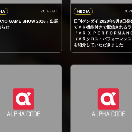
2016.09.5
202
IA
MEDIA
KYO GAME SHOW 2016」出展
日刊ゲンダイ 2020年9月8日発
知らせ
てＶＲ機能付きで配信されるラ
「ＶＲ Ｘ ＰＥＲＦＯＲＭＡＮ
（ＶＲクロス・パフォーマンス
を紹介していただきました