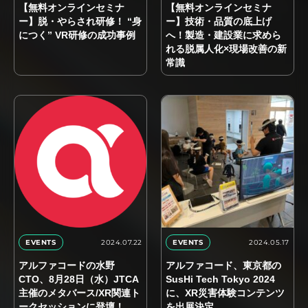
【無料オンラインセミナ
【無料オンラインセミナ
ー】脱・やらされ研修！ “身
ー】技術・品質の底上げ
につく” VR研修の成功事例
へ！製造・建設業に求めら
れる脱属人化×現場改善の新
常識
2024.07.22
2024.05.17
EVENTS
EVENTS
アルファコードの水野
アルファコード、東京都の
CTO、8月28日（水）JTCA
SusHi Tech Tokyo 2024
主催のメタバース/XR関連ト
に、XR災害体験コンテンツ
ークセッションに登壇！
を出展決定