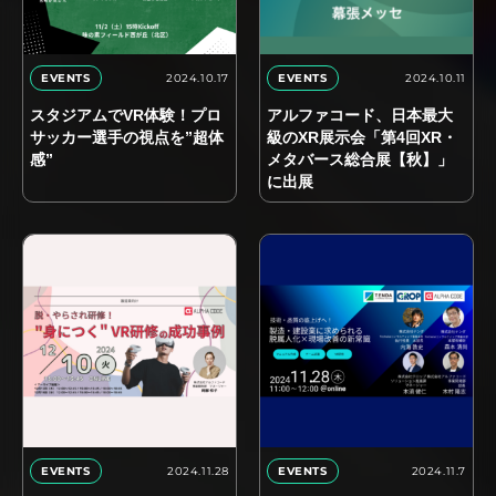
2024.10.17
2024.10.11
EVENTS
EVENTS
スタジアムでVR体験！プロ
アルファコード、日本最大
サッカー選手の視点を”超体
級のXR展示会「第4回XR・
感”
メタバース総合展【秋】」
に出展
2024.11.28
2024.11.7
EVENTS
EVENTS