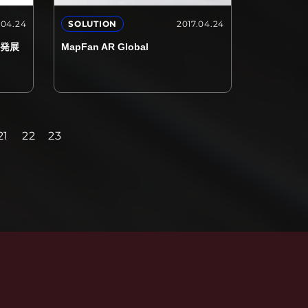
.04.24
2017.04.24
SOLUTION
開発展
MapFan AR Global
21
22
23