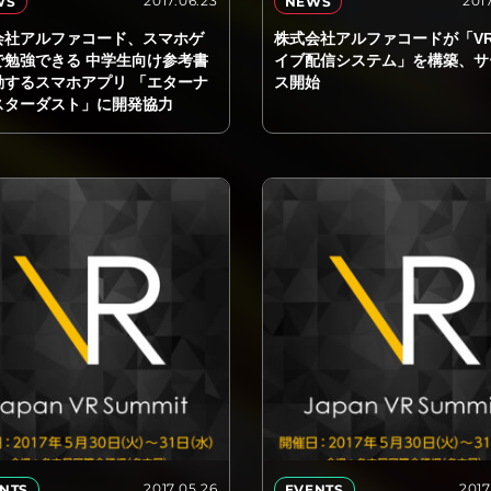
2017.06.23
2017
WS
NEWS
会社アルファコード、スマホゲ
株式会社アルファコードが「V
で勉強できる 中学生向け参考書
イブ配信システム」を構築、サ
動するスマホアプリ 「エターナ
ス開始
スターダスト」に開発協力
2017.05.26
2017
NTS
EVENTS