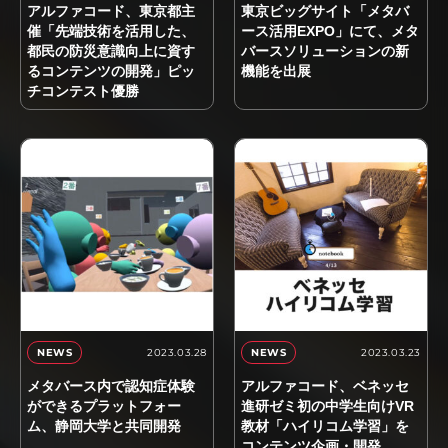
アルファコード、東京都主
東京ビッグサイト「メタバ
催「先端技術を活用した、
ース活用EXPO」にて、メタ
都民の防災意識向上に資す
バースソリューションの新
るコンテンツの開発」ピッ
機能を出展
チコンテスト優勝
2023.03.28
2023.03.23
NEWS
NEWS
メタバース内で認知症体験
アルファコード、ベネッセ
ができるプラットフォー
進研ゼミ初の中学生向けVR
ム、静岡大学と共同開発
教材「ハイリコム学習」を
コンテンツ企画・開発